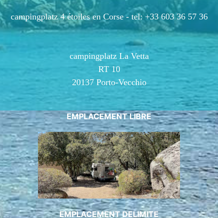
campingplatz 4 étoiles en Corse -
tel: +33 603 36 57 36
campingplatz La Vetta
RT 10
20137 Porto-Vecchio
EMPLACEMENT LIBRE
EMPLACEMENT DELIMITE