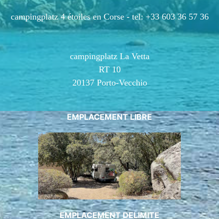
campingplatz 4 étoiles en Corse -
tel: +33 603 36 57 36
campingplatz La Vetta
RT 10
20137 Porto-Vecchio
EMPLACEMENT LIBRE
EMPLACEMENT DELIMITE