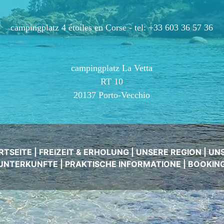
campingplatz 4 étoiles en Corse -
tel: +33 603 36 57 36
campingplatz La Vetta
RT 10
20137 Porto-Vecchio
RTSEITE
|
FREIZEIT & ERHOLUNG
|
UNSERE REGION
|
UN
UNTERKUNFTE
|
PRAKTISCHE INFORMATIONE
|
BOOKIN