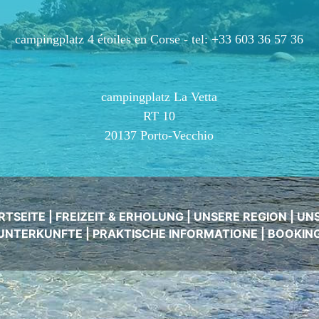
campingplatz 4 étoiles en Corse -
tel: +33 603 36 57 36
campingplatz La Vetta
RT 10
20137 Porto-Vecchio
RTSEITE
|
FREIZEIT & ERHOLUNG
|
UNSERE REGION
|
UN
UNTERKUNFTE
|
PRAKTISCHE INFORMATIONE
|
BOOKIN