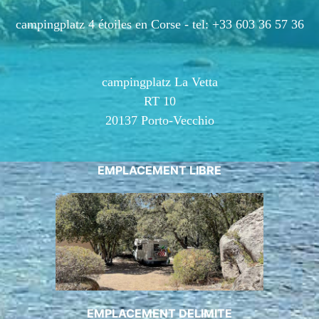
campingplatz 4 étoiles en Corse -
tel: +33 603 36 57 36
campingplatz La Vetta
RT 10
20137 Porto-Vecchio
EMPLACEMENT LIBRE
EMPLACEMENT DELIMITE