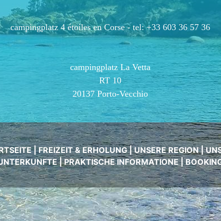
campingplatz 4 étoiles en Corse -
tel: +33 603 36 57 36
campingplatz La Vetta
RT 10
20137 Porto-Vecchio
RTSEITE
|
FREIZEIT & ERHOLUNG
|
UNSERE REGION
|
UN
UNTERKUNFTE
|
PRAKTISCHE INFORMATIONE
|
BOOKIN