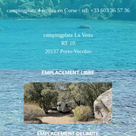
campingplatz 4 étoiles en Corse -
tel: +33 603 36 57 36
campingplatz La Vetta
RT 10
20137 Porto-Vecchio
EMPLACEMENT LIBRE
EMPLACEMENT DELIMITE