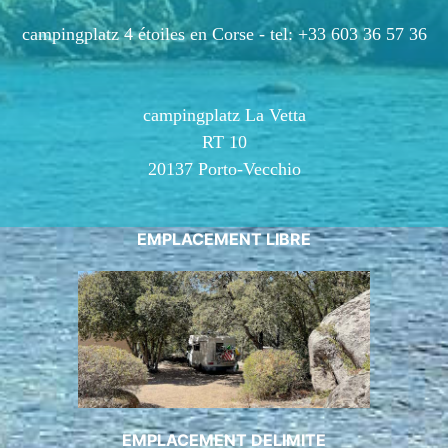
campingplatz 4 étoiles en Corse -
tel: +33 603 36 57 36
campingplatz La Vetta
RT 10
20137 Porto-Vecchio
EMPLACEMENT LIBRE
EMPLACEMENT DELIMITE