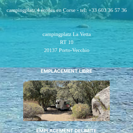
campingplatz 4 étoiles en Corse -
tel: +33 603 36 57 36
campingplatz La Vetta
RT 10
20137 Porto-Vecchio
EMPLACEMENT LIBRE
EMPLACEMENT DELIMITE