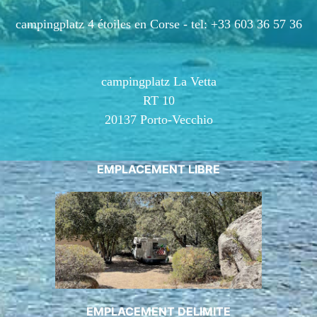
campingplatz 4 étoiles en Corse -
tel: +33 603 36 57 36
campingplatz La Vetta
RT 10
20137 Porto-Vecchio
EMPLACEMENT LIBRE
EMPLACEMENT DELIMITE