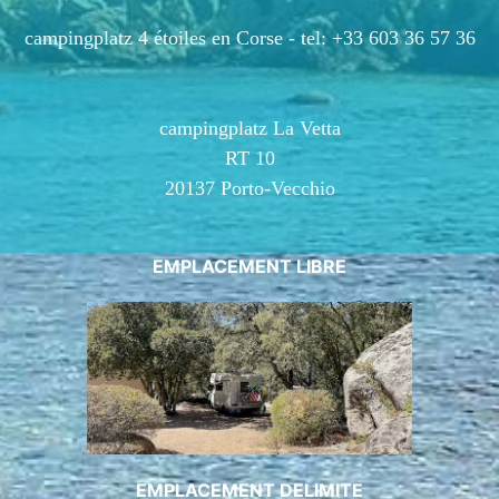
campingplatz 4 étoiles en Corse -
tel: +33 603 36 57 36
campingplatz La Vetta
RT 10
20137 Porto-Vecchio
EMPLACEMENT LIBRE
EMPLACEMENT DELIMITE