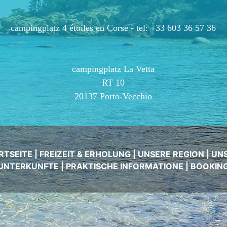
campingplatz 4 étoiles en Corse -
tel: +33 603 36 57 36
campingplatz La Vetta
RT 10
20137 Porto-Vecchio
RTSEITE
|
FREIZEIT & ERHOLUNG
|
UNSERE REGION
|
UN
UNTERKUNFTE
|
PRAKTISCHE INFORMATIONE
|
BOOKIN